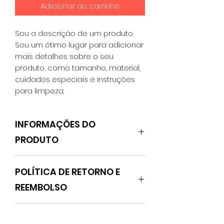
Adicionar ao carrinho
Sou a descrição de um produto.
Sou um ótimo lugar para adicionar
mais detalhes sobre o seu
produto, como tamanho, material,
cuidados especiais e instruções
para limpeza.
INFORMAÇÕES DO
PRODUTO
Sou um detalhe do produto. Sou
POLÍTICA DE RETORNO E
um ótimo lugar para adicionar
mais detalhes sobre o seu
REEMBOLSO
produto, como tamanho, material,
cuidados especiais e instruções
Sou a política de Retorno e
para limpeza. Este também é um
INFORMAÇÕES DE ENTREGA
Reembolso. Sou um ótimo lugar